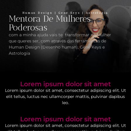
Human Design | Gene Keys | Astrologia
Mentora De Mulheres
Poderosas
com a minha ajuda vais te transformar na Mulher
que queres ser, com através das ferramentas de
Human Design (Desenho human), Gene Keys e
Astrologia
Lorem ipsum dolor sit amet
Lorem ipsum dolor sit amet, consectetur adipiscing elit. Ut
elit tellus, luctus nec ullamcorper mattis, pulvinar dapibus
leo.
Lorem ipsum dolor sit amet
Lorem ipsum dolor sit amet, consectetur adipiscing elit. Ut